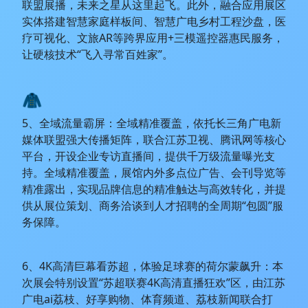
联盟展播，未来之星从这里起飞。此外，融合应用展区
实体搭建智慧家庭样板间、智慧广电乡村工程沙盘，医
疗可视化、文旅AR等跨界应用+三模遥控器惠民服务，
让硬核技术“飞入寻常百姓家”。
🧥
5、全域流量霸屏：全域精准覆盖，依托长三角广电新
媒体联盟强大传播矩阵，联合江苏卫视、腾讯网等核心
平台，开设企业专访直播间，提供千万级流量曝光支
持。全域精准覆盖，展馆内外多点位广告、会刊导览等
精准露出，实现品牌信息的精准触达与高效转化，并提
供从展位策划、商务洽谈到人才招聘的全周期“包圆”服
务保障。
6、4K高清巨幕看苏超，体验足球赛的荷尔蒙飙升：本
次展会特别设置“苏超联赛4K高清直播狂欢”区，由江苏
广电ai荔枝、好享购物、体育频道、荔枝新闻联合打