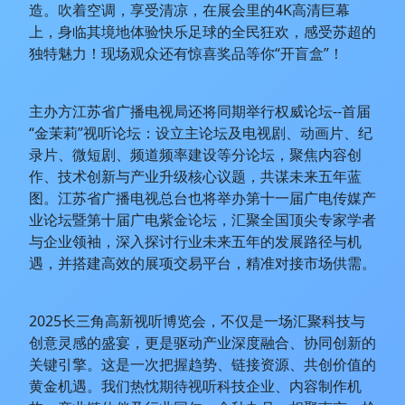
造。吹着空调，享受清凉，在展会里的4K高清巨幕
上，身临其境地体验快乐足球的全民狂欢，感受苏超的
独特魅力！现场观众还有惊喜奖品等你“开盲盒”！
主办方江苏省广播电视局还将同期举行权威论坛--首届
“金茉莉”视听论坛：设立主论坛及电视剧、动画片、纪
录片、微短剧、频道频率建设等分论坛，聚焦内容创
作、技术创新与产业升级核心议题，共谋未来五年蓝
图。江苏省广播电视总台也将举办第十一届广电传媒产
业论坛暨第十届广电紫金论坛，汇聚全国顶尖专家学者
与企业领袖，深入探讨行业未来五年的发展路径与机
遇，并搭建高效的展项交易平台，精准对接市场供需。
2025长三角高新视听博览会，不仅是一场汇聚科技与
创意灵感的盛宴，更是驱动产业深度融合、协同创新的
关键引擎。这是一次把握趋势、链接资源、共创价值的
黄金机遇。我们热忱期待视听科技企业、内容制作机