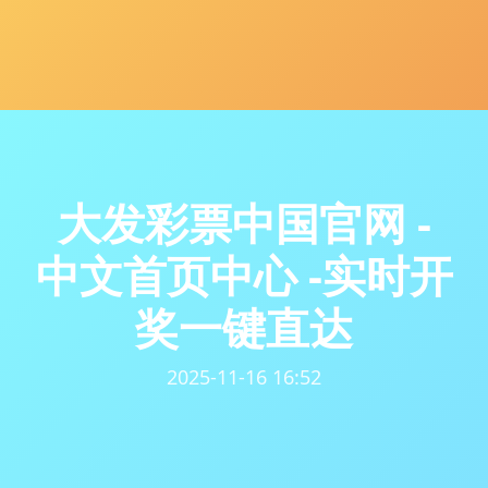
大发彩票中国官网 -
中文首页中心 -实时开
奖一键直达
2025-11-16 16:52