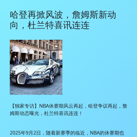
哈登再掀风波，詹姆斯新动
向，杜兰特喜讯连连
【独家专访】NBA休赛期风云再起，哈登争议再起，詹
姆斯动态曝光，杜兰特喜讯连连！
2025年9月2日，随着新赛季的临近，NBA的休赛期也