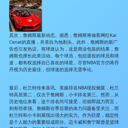
其次，詹姆斯最新动态。据悉，詹姆斯将做客网红Kai
Cenat的直播，并亲自为他剃头。此外，詹姆斯的新广
告也引发热议。有球迷认为，这是商业包装的结果，詹
姆斯也擅长此类活动。每个球员，包括退役的球员和球
迷，都有权选择自己喜欢的球星。尽管NBA官方仍将乔
丹视为历史最佳，但球迷的选择无需争论。
最后，杜兰特传来喜讯。美媒排名NBA现役侧翼，杜兰
特高居第二，仅次于詹姆斯，小卡排名第三。然而，从
历史地位来看，这个排名尚可接受，但就即战力而言，
则有些牵强。詹姆斯在季后赛的体力问题备受关注，而
杜兰特和小卡则展现出强大的实力。作为巨星，稳定性
是个人能力的重要组成部分。迈卡威和詹宁斯曾是篮球