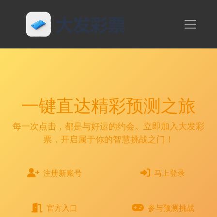
一键直达精彩预测之旅
每一次点击，都是与好运的约会。立即加入大发彩
票，开启属于你的智慧挑战之门！
注册新账号
马上登录
官方入口
参与预测挑战