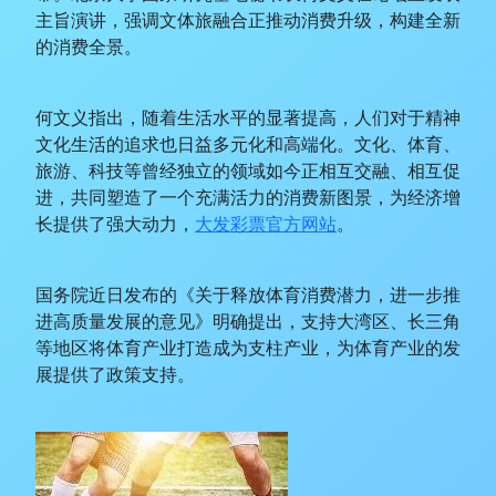
主旨演讲，强调文体旅融合正推动消费升级，构建全新
的消费全景。
何文义指出，随着生活水平的显著提高，人们对于精神
文化生活的追求也日益多元化和高端化。文化、体育、
旅游、科技等曾经独立的领域如今正相互交融、相互促
进，共同塑造了一个充满活力的消费新图景，为经济增
长提供了强大动力，
大发彩票官方网站
。
国务院近日发布的《关于释放体育消费潜力，进一步推
进高质量发展的意见》明确提出，支持大湾区、长三角
等地区将体育产业打造成为支柱产业，为体育产业的发
展提供了政策支持。