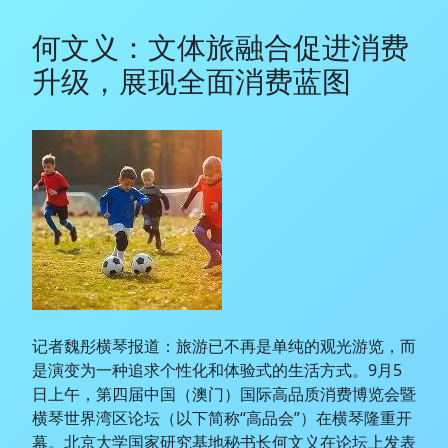
何文义：文体旅融合促进消费
升级，展现全面消费蓝图
记者魏彤横琴报道：旅游已不再是单纯的观光游览，而
是演变为一种追求个性化和体验式的生活方式。9月5
日上午，第四届中国（澳门）国际高品质消费博览会暨
横琴世界湾区论坛（以下简称“高品会”）在横琴隆重开
幕。北京大学国家研究基地秘书长何文义在论坛上发表