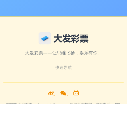
大发彩票——让思维飞扬，娱乐有你。
快速导航
©2025 大发彩票 befo-dafalottery.com 保留所有权利。客服电话：400-
294-8934 | 邮箱：kefu@befo-dafalottery.com | 地址：浙江省杭州市西湖
区中山路159号 |
网站地图
|
标签云
|
示例友链