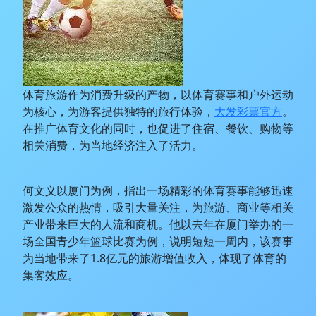
体育旅游作为消费升级的产物，以体育赛事和户外运动
为核心，为游客提供独特的旅行体验，
大发彩票官方
。
在推广体育文化的同时，也促进了住宿、餐饮、购物等
相关消费，为当地经济注入了活力。
何文义以厦门为例，指出一场精彩的体育赛事能够迅速
激发公众的热情，吸引大量关注，为旅游、商业等相关
产业带来巨大的人流和商机。他以去年在厦门举办的一
场全国青少年篮球比赛为例，说明短短一周内，该赛事
为当地带来了1.8亿元的旅游增值收入，体现了体育的
集客效应。