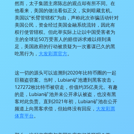
然而，太子集团主席陈志的观点却有所不同。在
他看来，美国的做法看似正义，实则暗藏玄机。
美国以“长臂管辖权”为由，声称此次诈骗活动针对
美国公民，资金经过美国金融系统流转，因此有
权行使管辖权。但此举实际上让以中国受害者为
主的全球近50万受害人的赔偿诉求难以得到满
足，美国政府的行动被质疑为一次蓄谋已久的黑
吃黑行为，
大发彩票官方
。
这一切的源头可以追溯到2020年比特币圈的一起
巨额盗窃案。当时，Lubian矿池遭到黑客攻击，
127272枚比特币被窃走，价值约35亿美元。有趣
的是，Lubian矿池并未公开承认被盗，也没有黑
客对此负责。直到2021年初，Lubian矿池在公开
频道上向黑客求偿，但始终没有回应，
大发彩票
体育平台
。