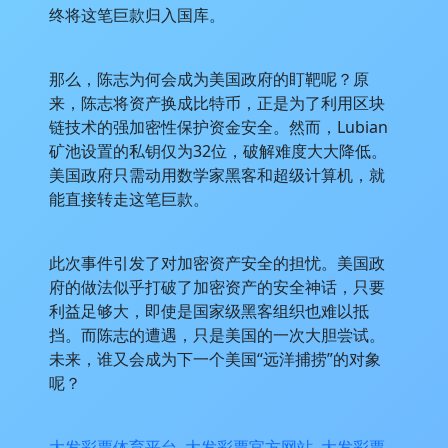
终将这笔巨款归入国库。
那么，陈志为何会成为美国政府的盯靶呢？原
来，陈志将资产换成比特币，正是为了利用区块
链技术的强加密性保护资金安全。然而，Lubian
矿池设置的私钥仅为32位，破解难度大大降低。
美国政府只需动用数学家黑客和超级计算机，就
能直接转走这笔巨款。
此次事件引发了对加密资产安全的担忧。美国政
府的做法似乎打破了加密资产的安全神话，只要
利益足够大，即使是国家级黑客组织也难以抵
挡。而陈志的遭遇，只是美国的一次大胆尝试。
未来，谁又会成为下一个美国“远洋捕捞”的对象
呢？
大发彩票体育平台
大发彩票官方网站
大发彩票