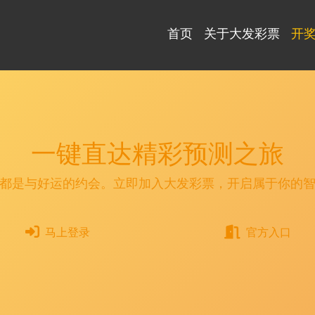
首页
关于大发彩票
开
一键直达精彩预测之旅
都是与好运的约会。立即加入大发彩票，开启属于你的
马上登录
官方入口