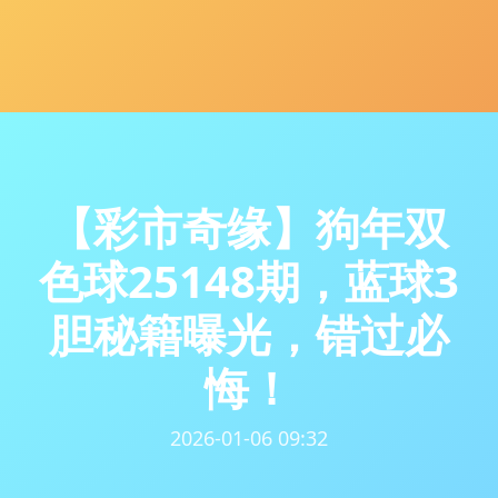
【彩市奇缘】狗年双
色球25148期，蓝球3
胆秘籍曝光，错过必
悔！
2026-01-06 09:32