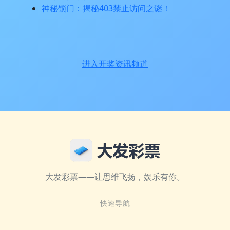
神秘锁门：揭秘403禁止访问之谜！
进入开奖资讯频道
大发彩票——让思维飞扬，娱乐有你。
快速导航