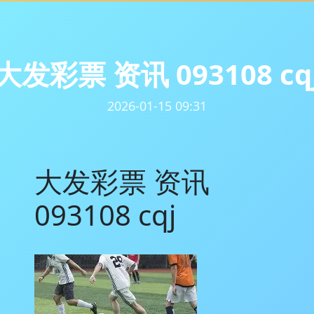
大发彩票 资讯 093108 cq
2026-01-15 09:31
大发彩票 资讯
093108 cqj