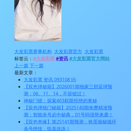
大发彩票赛事机构
大发彩票官方
大发彩票
标签云：
#大发彩票
#资讯
#大发彩票官方网站
上一篇
下一篇
最新文章：
大发彩票 资讯 093108 li5
【双色球秘籍】2026001期独家三胆蓝球预
测：06、11、14，不容错过！
神秘门锁：探索403权限拒绝的奥秘
【双色球独门秘籍】2025140期免费精准预
测：智能杀号必中秘典，01号码强势来袭！
【双色奇缘】第25141期预测：铁蛋揭秘循环
杀号绝技，惊喜连连！