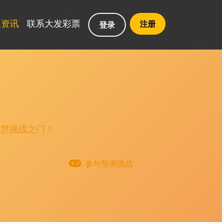
奖资讯
联系大发彩票
注册
登录
智慧挑战之门！
参与预测挑战