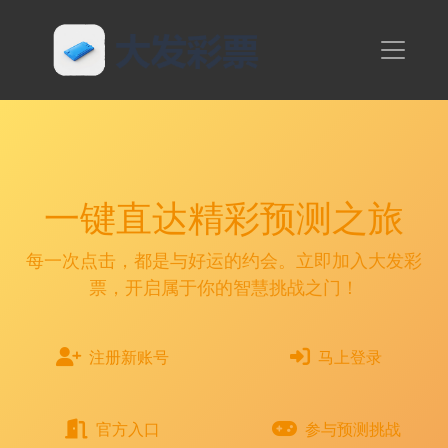
一键直达精彩预测之旅
每一次点击，都是与好运的约会。立即加入大发彩
票，开启属于你的智慧挑战之门！
注册新账号
马上登录
官方入口
参与预测挑战