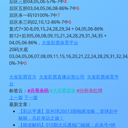
后区三胆04,05,06-57%-7中
4
后区五胆03,04,05,06,08-86%-7中
6
后区杀一码10100%-7中
7
后区杀三码02,10,12-86%-7中
6
复式7+30-8,09,15,24,28,29,34 + 04,05,06-86%
前12+后305,06,08,09,15,21,24,28,29,31,34,35 +
04,05,06-86%，
大发彩票体育平台
20码大底
03,04,05,06,07,08,09,11,15,16,20,21,22,24,28,29,31,32,34
0%-7中
0
大发彩票官方
大发彩票直播运营公司
大发彩票体育平
台
标签云：
#兵哥杀码
#大乐透追加
#分析杀红球
上一篇
下一篇
最新文章：
【彩运亨通】双色球26013期独家攻略，篮球必中
秘籍，共赴幸运之旅！
【精准解码】010期大乐透独门秘籍：必杀号+绝