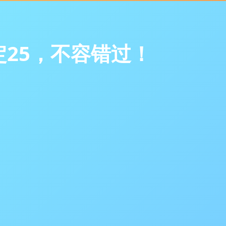
定25，不容错过！