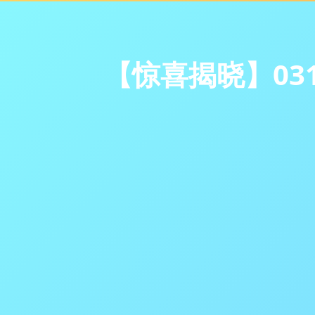
【惊喜揭晓】03