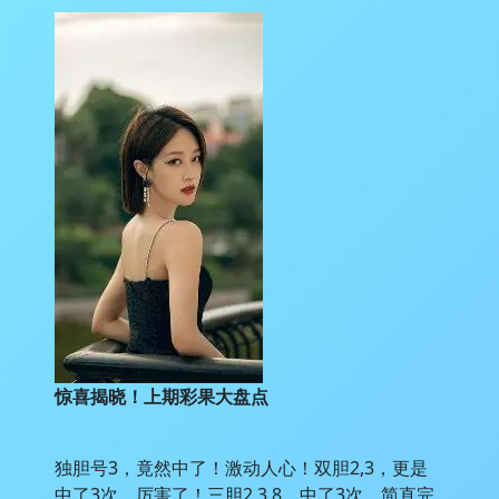
惊喜揭晓！上期彩果大盘点
独胆号3，竟然中了！激动人心！双胆2,3，更是
中了3次，厉害了！三胆2,3,8，中了3次，简直完