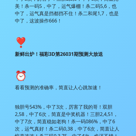
美！杀一码5，中了，运气爆棚！杀二码5,6，也
中了，运气真是挡都挡不住！杀二和尾1,7，也是
中了，这波操作666！
❣️
新鲜出炉！福彩3D第26031期预测大放送
⏰
看看预测的准确率，简直让人心跳加速！
独胆号543%，中了3次，厉害了我的哥！双胆
2,58，中了6次，简直是中奖机器！三胆2,4,51，
中了7次，简直稳如老狗！杀一码086%，中了6
次，运气真好！杀二码0,38，中了6次，简直让人
惊喜连连！杀三码0,3,75，中了4次，也还不错！