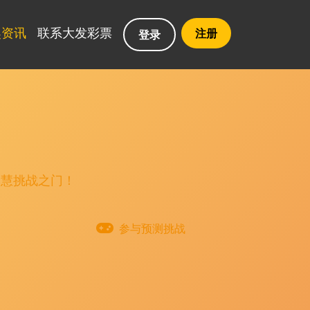
奖资讯
联系大发彩票
注册
登录
智慧挑战之门！
参与预测挑战