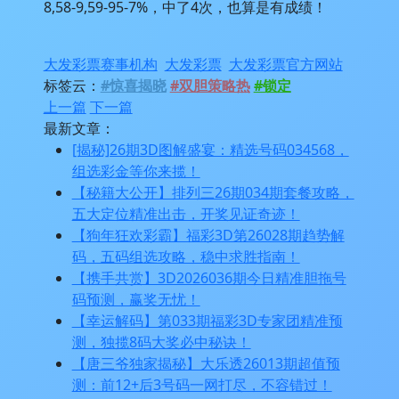
8,58-9,59-95-7%，中了4次，也算是有成绩！
大发彩票赛事机构
大发彩票
大发彩票官方网站
标签云：
#惊喜揭晓
#双胆策略热
#锁定
上一篇
下一篇
最新文章：
[揭秘]26期3D图解盛宴：精选号码034568，
组选彩金等你来揽！
【秘籍大公开】排列三26期034期套餐攻略，
五大定位精准出击，开奖见证奇迹！
【狗年狂欢彩霸】福彩3D第26028期趋势解
码，五码组选攻略，稳中求胜指南！
【携手共赏】3D2026036期今日精准胆拖号
码预测，赢奖无忧！
【幸运解码】第033期福彩3D专家团精准预
测，独揽8码大奖必中秘诀！
【唐三爷独家揭秘】大乐透26013期超值预
测：前12+后3号码一网打尽，不容错过！