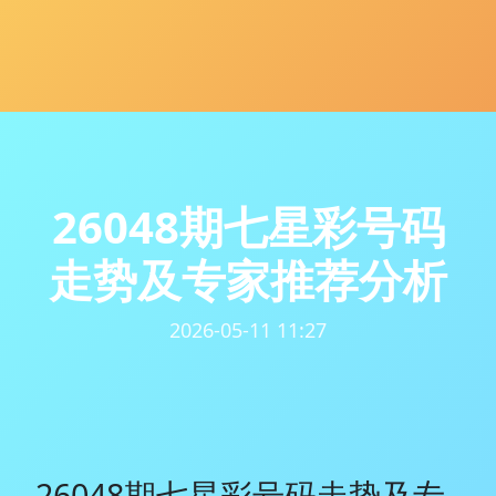
26048期七星彩号码
走势及专家推荐分析
2026-05-11 11:27
26048期七星彩号码走势及专