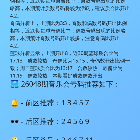
例相等，近20期红球质合比中，质数号码出现的比例
略高，本期预计质数号码将较为活跃，建议质合比开出
4:2。
奇偶分析上，上期比为3:3，奇数和偶数号码开出比例
相等，近20期红球奇偶比中，偶数号码出现的比例略
高，本期预计奇数号码开出较多，注意奇偶比开出
4:2。
蓝球分析显示，上期开出8，近30期蓝球质合比为
17:13，质数较热；奇偶比为15:15，奇偶数开出比例一
致；周二蓝球质合比为13:17，合数较热，奇偶比为
11:19，偶数较热。本期看好质数偶数开出。
🩳 26048期音乐会号码推荐如下：
🔔 - 前区推荐：1 3 4 5 7
🕶️ - 后区推荐：2 4 5 6 9
🤪 - 后区杀号：3 4 6 7 11