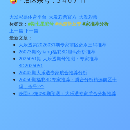
大发彩票体育平台
大发彩票官方
大发彩票
标签云：
#期七星彩号
#码走势及专
#家推荐分析
上一篇
下一篇
最新文章：
大乐透第2026031期专家前区必杀三码推荐
26073期Kyliang福彩3D胆码分析推荐
2026051期 大乐透期号预测：专家推荐
3D2026051
26042期大乐透专家质合推荐分析
26060期福彩3D专家推荐：质合分析精选前区十
码，杀号2个
晚囡3D第090期预测：大乐透专家质合分析推荐