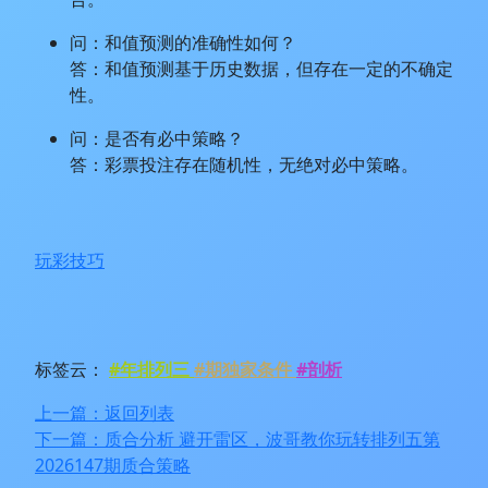
问：和值预测的准确性如何？
答：和值预测基于历史数据，但存在一定的不确定
性。
问：是否有必中策略？
答：彩票投注存在随机性，无绝对必中策略。
玩彩技巧
标签云：
#年排列三
#期独家条件
#剖析
上一篇：返回列表
下一篇：质合分析 避开雷区，波哥教你玩转排列五第
2026147期质合策略