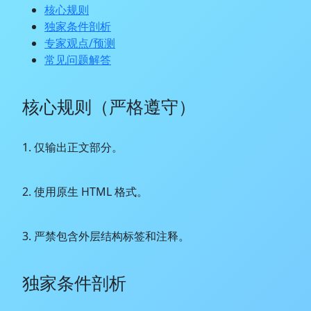
核心规则
独家条件剖析
专家观点/预测
常见问题解答
核心规则（严格遵守）
1. 仅输出正文部分。
2. 使用原生 HTML 格式。
3. 严禁包含外层结构标签和注释。
独家条件剖析