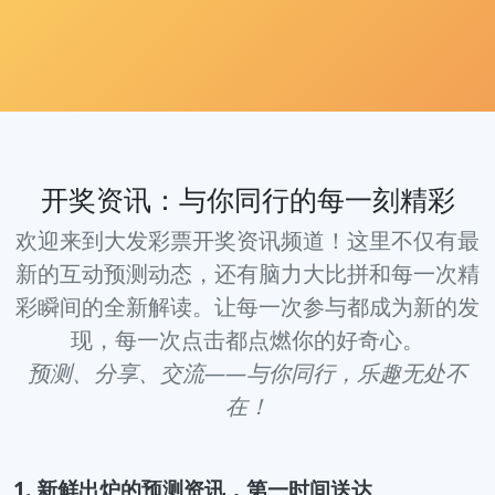
开奖资讯：与你同行的每一刻精彩
欢迎来到大发彩票开奖资讯频道！
这里不仅有最
新的互动预测动态，还有脑力大比拼和每一次精
彩瞬间的全新解读。让每一次参与都成为新的发
现，每一次点击都点燃你的好奇心。
预测、分享、交流——与你同行，乐趣无处不
在！
1. 新鲜出炉的预测资讯，第一时间送达