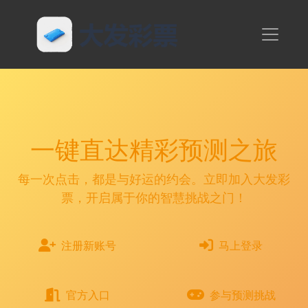
一键直达精彩预测之旅
每一次点击，都是与好运的约会。立即加入大发彩
票，开启属于你的智慧挑战之门！
注册新账号
马上登录
官方入口
参与预测挑战