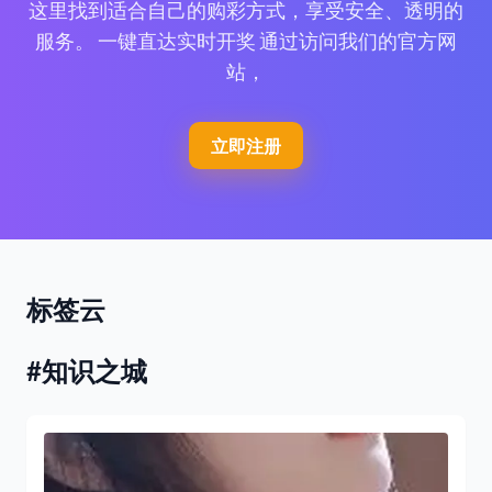
这里找到适合自己的购彩方式，享受安全、透明的
服务。 一键直达实时开奖 通过访问我们的官方网
站，
立即注册
标签云
#知识之城