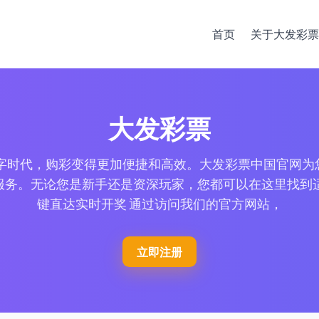
首页
关于大发彩
大发彩票
数字时代，购彩变得更加便捷和高效。大发彩票中国官网为
服务。无论您是新手还是资深玩家，您都可以在这里找到适
键直达实时开奖 通过访问我们的官方网站，
立即注册