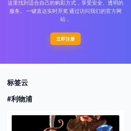
这里找到适合自己的购彩方式，享受安全、透明的
服务。 一键直达实时开奖 通过访问我们的官方网
站，
立即注册
标签云
#利物浦