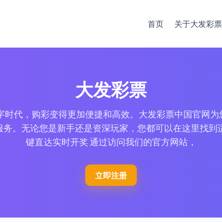
首页
关于大发彩
大发彩票
数字时代，购彩变得更加便捷和高效。大发彩票中国官网为
服务。无论您是新手还是资深玩家，您都可以在这里找到适
键直达实时开奖 通过访问我们的官方网站，
立即注册