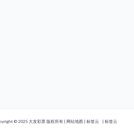
pyright © 2025
大发彩票
版权所有 |
网站地图
|
标签云
|
标签云