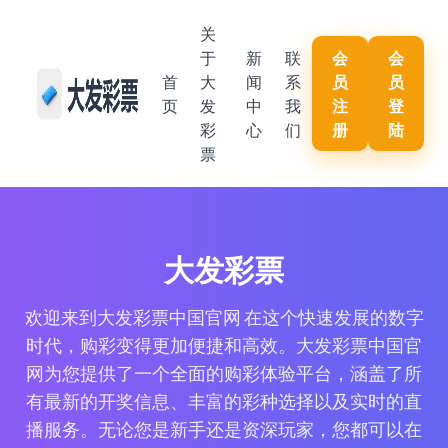
关
于
新
联
会
会
首
大
闻
系
员
员
页
发
中
我
注
登
彩
心
们
册
陆
票
大发彩票
欢迎来到大发彩票中国官网 在这个快速发展的数字
时代，购彩变得更加便捷和高效。大发彩票中国官
网为您提供了一个全面的购彩体验平台，涵盖了所
有最新的开奖信息、丰富的彩种选择以及实时的直
播服务。无论您是新手还是资深玩家，您都可以在