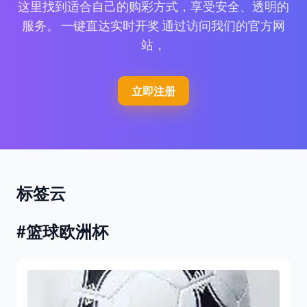
这里找到适合自己的购彩方式，享受安全、透明的
服务。 一键直达实时开奖 通过访问我们的官方网
站，
立即注册
标签云
#篮球欧洲杯