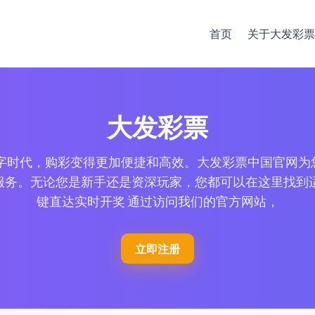
首页
关于大发彩
大发彩票
数字时代，购彩变得更加便捷和高效。大发彩票中国官网为
服务。无论您是新手还是资深玩家，您都可以在这里找到适
键直达实时开奖 通过访问我们的官方网站，
立即注册