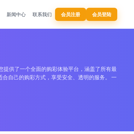
票
新闻中心
联系我们
会员注册
会员登陆
您提供了一个全面的购彩体验平台，涵盖了所有最
合自己的购彩方式，享受安全、透明的服务。 一