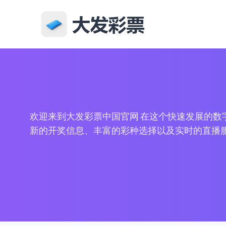
欢迎来到大发彩票中国官网 在这个快速发展的
新的开奖信息、丰富的彩种选择以及实时的直播