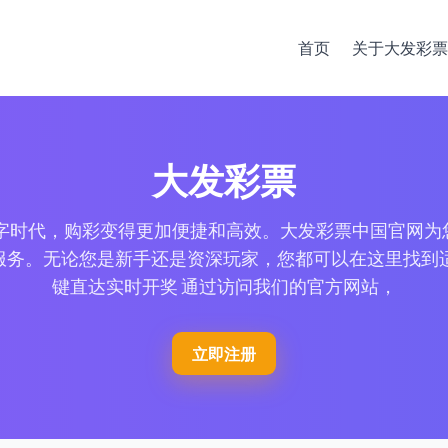
首页
关于大发彩
大发彩票
数字时代，购彩变得更加便捷和高效。大发彩票中国官网为
服务。无论您是新手还是资深玩家，您都可以在这里找到适
键直达实时开奖 通过访问我们的官方网站，
立即注册