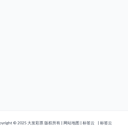
pyright © 2025
大发彩票
版权所有 |
网站地图
|
标签云
|
标签云