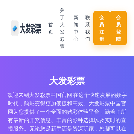
关
于
新
联
会
会
首
大
闻
系
员
员
页
发
中
我
注
登
彩
心
们
册
陆
票
大发彩票
欢迎来到大发彩票中国官网 在这个快速发展的数字
时代，购彩变得更加便捷和高效。大发彩票中国官
网为您提供了一个全面的购彩体验平台，涵盖了所
有最新的开奖信息、丰富的彩种选择以及实时的直
播服务。无论您是新手还是资深玩家，您都可以在