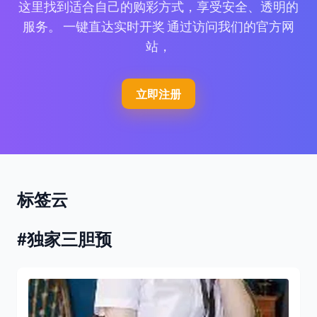
这里找到适合自己的购彩方式，享受安全、透明的
服务。 一键直达实时开奖 通过访问我们的官方网
站，
立即注册
标签云
#独家三胆预