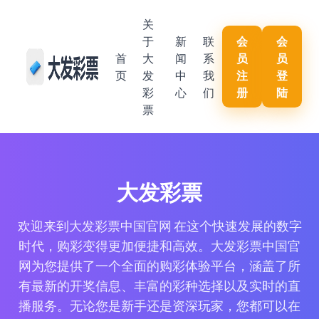
关
于
新
联
会
会
首
大
闻
系
员
员
页
发
中
我
注
登
彩
心
们
册
陆
票
大发彩票
欢迎来到大发彩票中国官网 在这个快速发展的数字
时代，购彩变得更加便捷和高效。大发彩票中国官
网为您提供了一个全面的购彩体验平台，涵盖了所
有最新的开奖信息、丰富的彩种选择以及实时的直
播服务。无论您是新手还是资深玩家，您都可以在