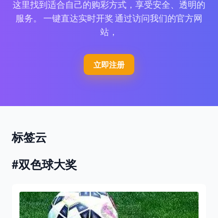
这里找到适合自己的购彩方式，享受安全、透明的
服务。 一键直达实时开奖 通过访问我们的官方网
站，
立即注册
标签云
#双色球大奖