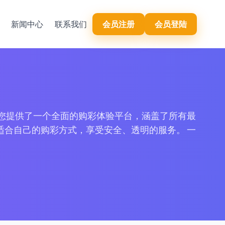
票
新闻中心
联系我们
会员注册
会员登陆
您提供了一个全面的购彩体验平台，涵盖了所有最
合自己的购彩方式，享受安全、透明的服务。 一