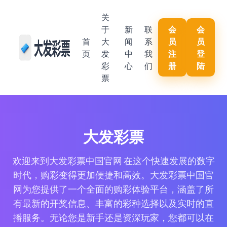
关
于
新
联
会
会
首
大
闻
系
员
员
页
发
中
我
注
登
彩
心
们
册
陆
票
大发彩票
欢迎来到大发彩票中国官网 在这个快速发展的数字
时代，购彩变得更加便捷和高效。大发彩票中国官
网为您提供了一个全面的购彩体验平台，涵盖了所
有最新的开奖信息、丰富的彩种选择以及实时的直
播服务。无论您是新手还是资深玩家，您都可以在