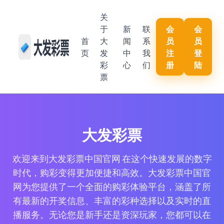
关
于
新
联
会
会
首
大
闻
系
员
员
页
发
中
我
注
登
彩
心
们
册
陆
票
大发彩票
欢迎来到大发彩票中国官网 在这个快速发展的数字
时代，购彩变得更加便捷和高效。大发彩票中国官
网为您提供了一个全面的购彩体验平台，涵盖了所
有最新的开奖信息、丰富的彩种选择以及实时的直
播服务。无论您是新手还是资深玩家，您都可以在