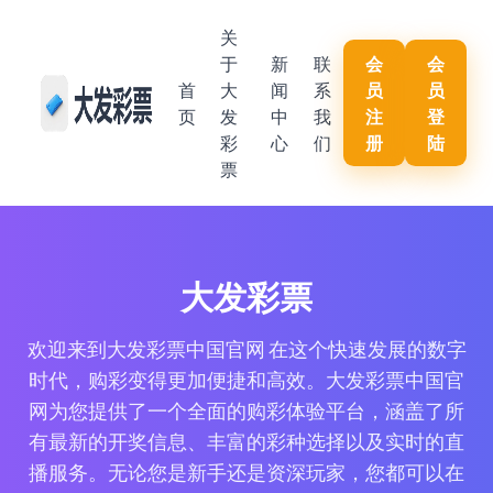
关
于
新
联
会
会
首
大
闻
系
员
员
页
发
中
我
注
登
彩
心
们
册
陆
票
大发彩票
欢迎来到大发彩票中国官网 在这个快速发展的数字
时代，购彩变得更加便捷和高效。大发彩票中国官
网为您提供了一个全面的购彩体验平台，涵盖了所
有最新的开奖信息、丰富的彩种选择以及实时的直
播服务。无论您是新手还是资深玩家，您都可以在