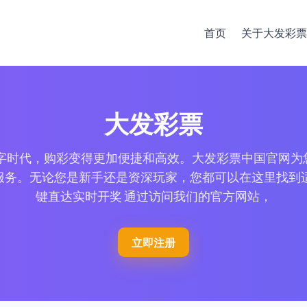
首页
关于大发彩
大发彩票
数字时代，购彩变得更加便捷和高效。大发彩票中国官网为
服务。无论您是新手还是资深玩家，您都可以在这里找到适
键直达实时开奖 通过访问我们的官方网站，
立即注册