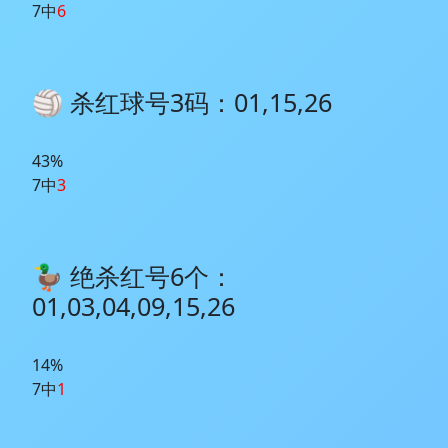
7中
6
🏐 杀红球号3码：01,15,26
43%
7中
3
🦆 绝杀红号6个：
01,03,04,09,15,26
14%
7中
1