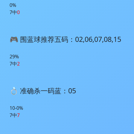
0%
7中
0
🎮 围蓝球推荐五码：02,06,07,08,15
29%
7中
2
💍 准确杀一码蓝：05
10-0%
7中
7