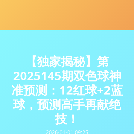
【独家揭秘】第
2025145期双色球神
准预测：12红球+2蓝
球，预测高手再献绝
技！
2026-01-01 09:25