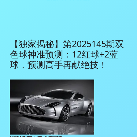
【独家揭秘】第2025145期双
色球神准预测：12红球+2蓝
球，预测高手再献绝技！