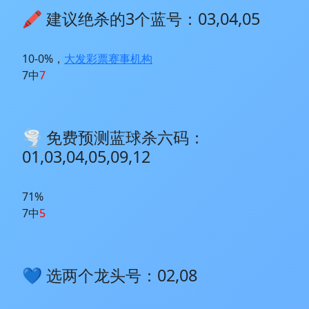
🖍️ 建议绝杀的3个蓝号：03,04,05
10-0%，
大发彩票赛事机构
7中
7
🌪️ 免费预测蓝球杀六码：
01,03,04,05,09,12
71%
7中
5
💙 选两个龙头号：02,08