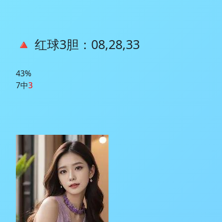
🔺 红球3胆：08,28,33
43%
7中
3