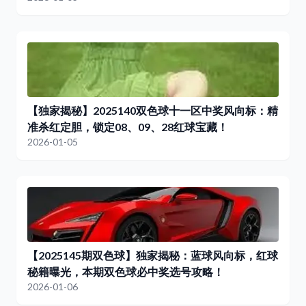
【独家揭秘】2025140双色球十一区中奖风向标：精
准杀红定胆，锁定08、09、28红球宝藏！
2026-01-05
【2025145期双色球】独家揭秘：蓝球风向标，红球
秘籍曝光，本期双色球必中奖选号攻略！
2026-01-06