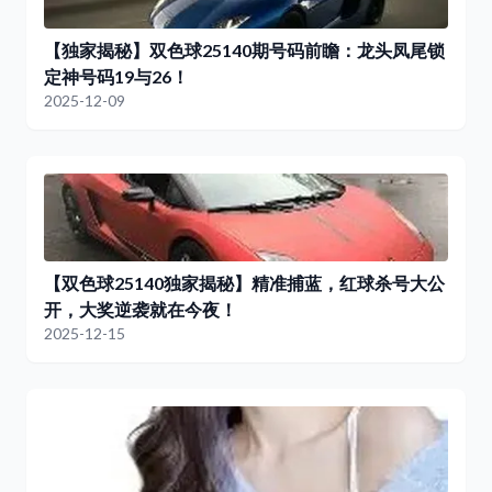
【独家揭秘】双色球25140期号码前瞻：龙头凤尾锁
定神号码19与26！
2025-12-09
【双色球25140独家揭秘】精准捕蓝，红球杀号大公
开，大奖逆袭就在今夜！
2025-12-15