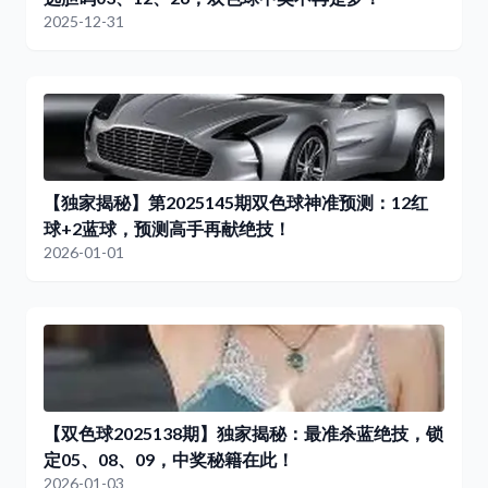
2025-12-31
【独家揭秘】第2025145期双色球神准预测：12红
球+2蓝球，预测高手再献绝技！
2026-01-01
【双色球2025138期】独家揭秘：最准杀蓝绝技，锁
定05、08、09，中奖秘籍在此！
2026-01-03