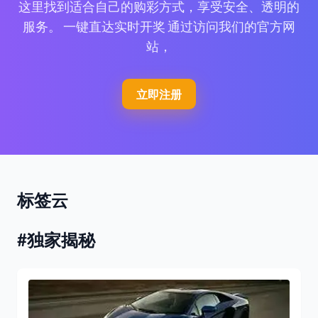
这里找到适合自己的购彩方式，享受安全、透明的
服务。 一键直达实时开奖 通过访问我们的官方网
站，
立即注册
标签云
#独家揭秘