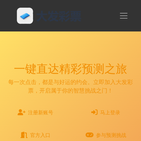
一键直达精彩预测之旅
每一次点击，都是与好运的约会。立即加入大发彩
票，开启属于你的智慧挑战之门！
注册新账号
马上登录
官方入口
参与预测挑战