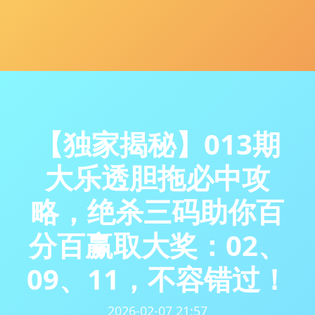
【独家揭秘】013期
大乐透胆拖必中攻
略，绝杀三码助你百
分百赢取大奖：02、
09、11，不容错过！
2026-02-07 21:57