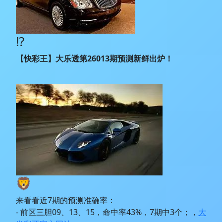
⁉️
【快彩王】大乐透第26013期预测新鲜出炉！
🦁
来看看近7期的预测准确率：
- 前区三胆09、13、15，命中率43%，7期中3个；，
大