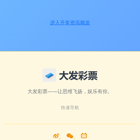
进入开奖资讯频道
大发彩票——让思维飞扬，娱乐有你。
快速导航