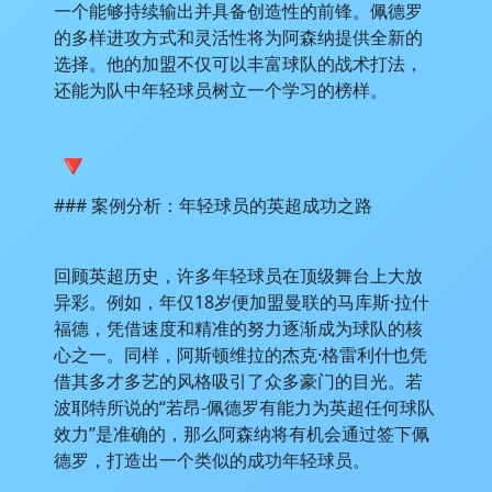
一个能够持续输出并具备创造性的前锋。佩德罗
的多样进攻方式和灵活性将为阿森纳提供全新的
选择。他的加盟不仅可以丰富球队的战术打法，
还能为队中年轻球员树立一个学习的榜样。
🔻
### 案例分析：年轻球员的英超成功之路
回顾英超历史，许多年轻球员在顶级舞台上大放
异彩。例如，年仅18岁便加盟曼联的马库斯·拉什
福德，凭借速度和精准的努力逐渐成为球队的核
心之一。同样，阿斯顿维拉的杰克·格雷利什也凭
借其多才多艺的风格吸引了众多豪门的目光。若
波耶特所说的“若昂-佩德罗有能力为英超任何球队
效力”是准确的，那么阿森纳将有机会通过签下佩
德罗，打造出一个类似的成功年轻球员。