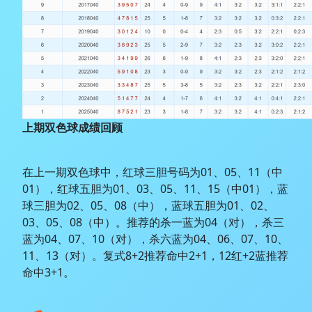
上期双色球成绩回顾
在上一期双色球中，红球三胆号码为01、05、11（中
01），红球五胆为01、03、05、11、15（中01），蓝
球三胆为02、05、08（中），蓝球五胆为01、02、
03、05、08（中）。推荐的杀一蓝为04（对），杀三
蓝为04、07、10（对），杀六蓝为04、06、07、10、
11、13（对）。复式8+2推荐命中2+1，12红+2蓝推荐
命中3+1。