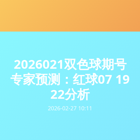
2026021双色球期号
专家预测：红球07 19
22分析
2026-02-27 10:11