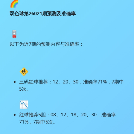
🌈
双色球第26021期预测及准确率
🪫
以下为近7期的预测内容与准确率：
🚸
三码红球推荐：12、20、30，准确率71%，7期中
5次。
📉
红球推荐5胆：08、12、18、20、30，准确率
71%，7期中5次。