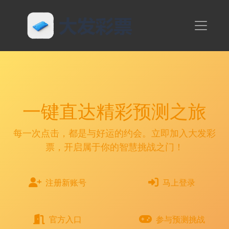
一键直达精彩预测之旅
每一次点击，都是与好运的约会。立即加入大发彩
票，开启属于你的智慧挑战之门！
注册新账号
马上登录
官方入口
参与预测挑战