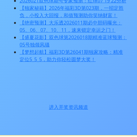
2026021双色球期号专家预测：红球07 19 22分析
【独家秘籍】2026年福彩3D第023期，一招定胜
负，小投入大回报，和值预测助你笑纳财富！
【绝密预测】大乐透2026011期必中胆码曝光：
05、06、07、10、11，速来锁定幸运之门！
【盛夏花影】双色球第2026018期精准蓝球预测：
05号独领风骚
【梦想起航】福彩3D第26041期独家攻略：精准
定位5_5_5，助力你轻松圆梦大奖！
进入开奖资讯频道