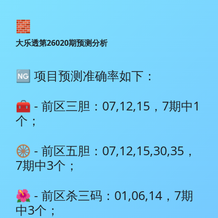
🧱
大乐透第26020期预测分析
🆖 项目预测准确率如下：
🧰 - 前区三胆：07,12,15，7期中1
个；
🛞 - 前区五胆：07,12,15,30,35，
7期中3个；
🌺 - 前区杀三码：01,06,14，7期
中3个；