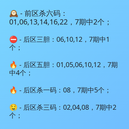
🕰️ - 前区杀六码：
01,06,13,14,16,22，7期中2个；
⛔ - 后区三胆：06,10,12，7期中1
个；
🔥 - 后区五胆：01,05,06,10,12，7期
中4个；
🔥 - 后区杀一码：08，7期中5个；
🤤 - 后区杀三码：02,04,08，7期中2
个；