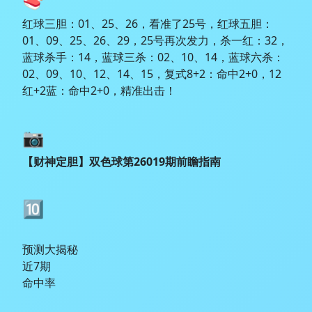
红球三胆：01、25、26，看准了25号，红球五胆：
01、09、25、26、29，25号再次发力，杀一红：32，
蓝球杀手：14，蓝球三杀：02、10、14，蓝球六杀：
02、09、10、12、14、15，复式8+2：命中2+0，12
红+2蓝：命中2+0，精准出击！
📷
【财神定胆】双色球第26019期前瞻指南
🔟
预测大揭秘
近7期
命中率