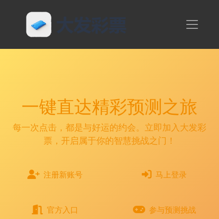
一键直达精彩预测之旅
每一次点击，都是与好运的约会。立即加入大发彩
票，开启属于你的智慧挑战之门！
注册新账号
马上登录
官方入口
参与预测挑战