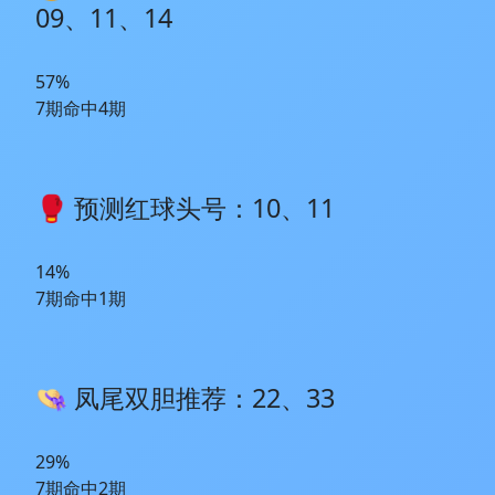
09、11、14
57%
7期命中4期
🥊 预测红球头号：10、11
14%
7期命中1期
👒 凤尾双胆推荐：22、33
29%
7期命中2期