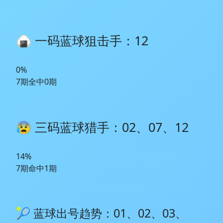
🍙 一码蓝球狙击手：12
0%
7期全中0期
😰 三码蓝球猎手：02、07、12
14%
7期命中1期
🎾 蓝球出号趋势：01、02、03、