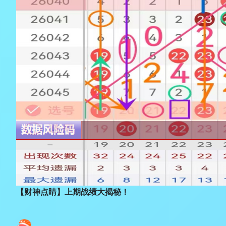
【财神点睛】上期战绩大揭秘！
🍣