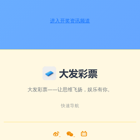
进入开奖资讯频道
大发彩票——让思维飞扬，娱乐有你。
快速导航