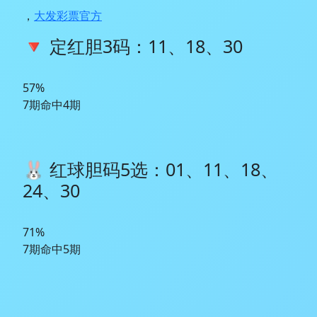
，
大发彩票官方
🔻 定红胆3码：11、18、30
57%
7期命中4期
🐰 红球胆码5选：01、11、18、
24、30
71%
7期命中5期