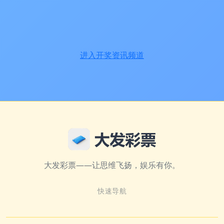
进入开奖资讯频道
大发彩票——让思维飞扬，娱乐有你。
快速导航