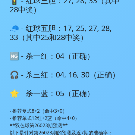
🚦 - 红球三胆：27, 28, 33（其中
28中奖）
🧢 - 红球五胆：17, 25, 27, 28,
33（其中25和28中奖）
🆖 - 杀一红：04（正确）
🎧 - 杀三红：04, 16, 30（正确）
🌟 - 杀一蓝：05（正确）
- 推荐复式8+2（命中3+0）
- 推荐单式12红+2蓝（命中4+0）
**双色球第26023期预测**
以下是针对第26023期的预测及近7期的准确率：