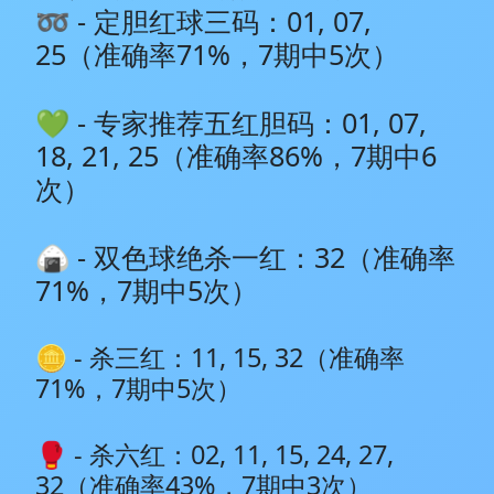
➿ - 定胆红球三码：01, 07,
25（准确率71%，7期中5次）
💚 - 专家推荐五红胆码：01, 07,
18, 21, 25（准确率86%，7期中6
次）
🍙 - 双色球绝杀一红：32（准确率
71%，7期中5次）
🪙 - 杀三红：11, 15, 32（准确率
71%，7期中5次）
🥊 - 杀六红：02, 11, 15, 24, 27,
32（准确率43%，7期中3次）