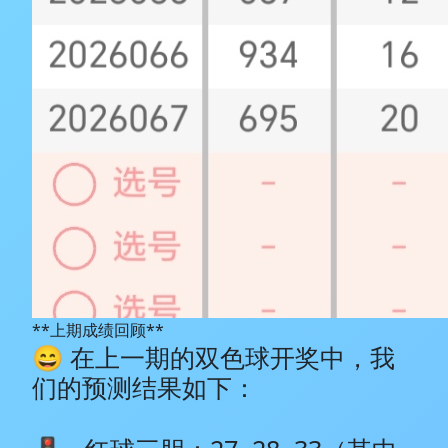
**上期成绩回顾**
😄 在上一期的双色球开奖中，我
们的预测结果如下：