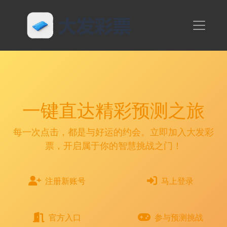
一键直达精彩预测之旅
每一次点击，都是与好运的约会。立即加入大发彩
票，开启属于你的智慧挑战之门！
注册新账号
马上登录
官方入口
参与预测挑战